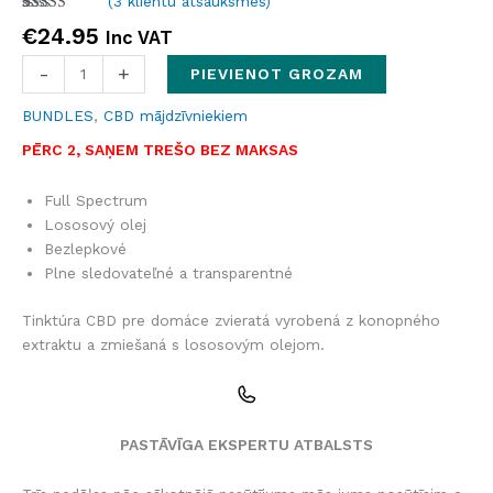
(
3
klientu atsauksmes)
Novērtēts
3
€
24.95
Inc VAT
5.00
no 5
balstoties
pircēju
-
+
PIEVIENOT GROZAM
vērtējumiem
BUNDLES
,
CBD mājdzīvniekiem
PĒRC 2, SAŅEM TREŠO BEZ MAKSAS
Full Spectrum
Lososový olej
Bezlepkové
Plne sledovateľné a transparentné
Tinktúra CBD pre domáce zvieratá vyrobená z konopného
extraktu a zmiešaná s lososovým olejom.
PASTĀVĪGA EKSPERTU ATBALSTS