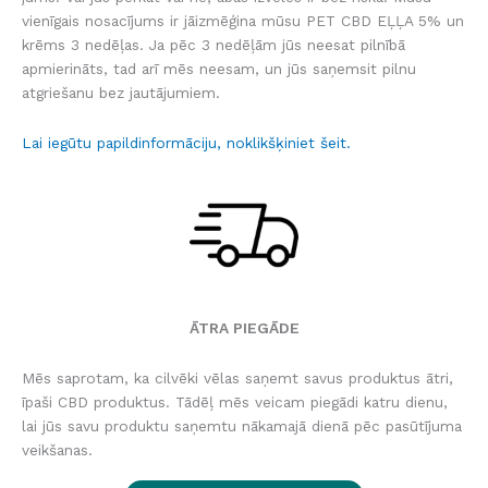
vienīgais nosacījums ir jāizmēģina mūsu PET CBD EĻĻA 5% un
krēms 3 nedēļas. Ja pēc 3 nedēļām jūs neesat pilnībā
apmierināts, tad arī mēs neesam, un jūs saņemsit pilnu
atgriešanu bez jautājumiem.
Lai iegūtu papildinformāciju, noklikšķiniet šeit.
ĀTRA PIEGĀDE
Mēs saprotam, ka cilvēki vēlas saņemt savus produktus ātri,
īpaši CBD produktus. Tādēļ mēs veicam piegādi katru dienu,
lai jūs savu produktu saņemtu nākamajā dienā pēc pasūtījuma
veikšanas.