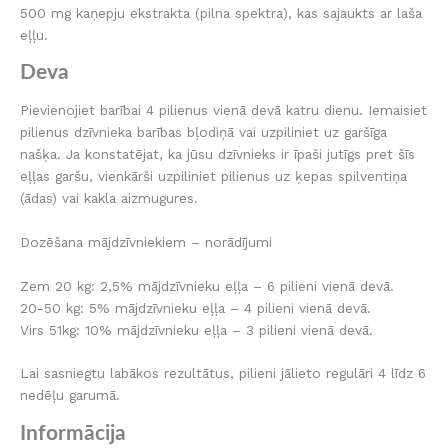
500 mg kaņepju ekstrakta (pilna spektra), kas sajaukts ar laša
eļļu.
Deva
Pievienojiet barībai 4 pilienus vienā devā katru dienu. Iemaisiet
pilienus dzīvnieka barības bļodiņā vai uzpiliniet uz garšīga
našķa. Ja konstatējat, ka jūsu dzīvnieks ir īpaši jutīgs pret šīs
eļļas garšu, vienkārši uzpiliniet pilienus uz ķepas spilventiņa
(ādas) vai kakla aizmugures.
Dozēšana mājdzīvniekiem – norādījumi
Zem 20 kg: 2,5% mājdzīvnieku eļļa – 6 pilieni vienā devā.
20-50 kg: 5% mājdzīvnieku eļļa – 4 pilieni vienā devā.
Virs 51kg: 10% mājdzīvnieku eļļa – 3 pilieni vienā devā.
Lai sasniegtu labākos rezultātus, pilieni jālieto regulāri 4 līdz 6
nedēļu garumā.
Informācija