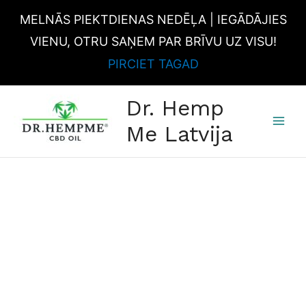
Skip
MELNĀS PIEKTDIENAS NEDĒĻA | IEGĀDĀJIES
to
content
VIENU, OTRU SAŅEM PAR BRĪVU UZ VISU!
PIRCIET TAGAD
MAI
Dr. Hemp
MEN
Me Latvija
PET
CBD
EĻĻA
5%
|
VIDĒJA
SUNS