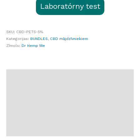
Laboratórny test
SKU:
CBD-PETS-5%
Kategorijas:
BUNDLES
,
CBD mājdzīvniekiem
Zīmols:
Dr Hemp Me
Apraksts
Sastāvdaļas
Deva
Informācija
Atsauksmes (3)
BUJ