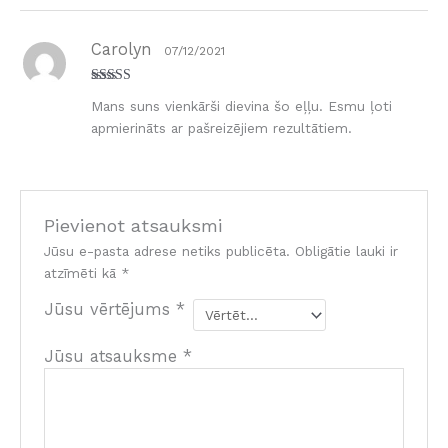
Carolyn
07/12/2021
Novērtēts ar
Mans suns vienkārši dievina šo eļļu. Esmu ļoti
5
no 5
apmierināts ar pašreizējiem rezultātiem.
Pievienot atsauksmi
Jūsu e-pasta adrese netiks publicēta.
Obligātie lauki ir
atzīmēti kā
*
Jūsu vērtējums
*
Jūsu atsauksme
*