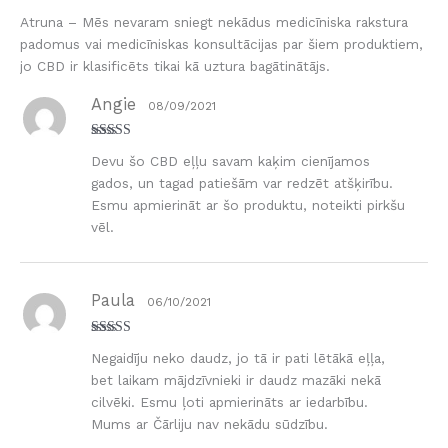
Atruna – Mēs nevaram sniegt nekādus medicīniska rakstura
padomus vai medicīniskas konsultācijas par šiem produktiem,
jo CBD ir klasificēts tikai kā uztura bagātinātājs.
Angie
08/09/2021
Novērtēts ar
Devu šo CBD eļļu savam kaķim cienījamos
5
no 5
gados, un tagad patiešām var redzēt atšķirību.
Esmu apmierināt ar šo produktu, noteikti pirkšu
vēl.
Paula
06/10/2021
Novērtēts ar
Negaidīju neko daudz, jo tā ir pati lētākā eļļa,
5
no 5
bet laikam mājdzīvnieki ir daudz mazāki nekā
cilvēki. Esmu ļoti apmierināts ar iedarbību.
Mums ar Čārliju nav nekādu sūdzību.