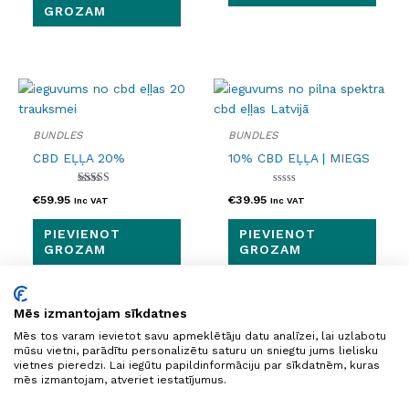
GROZAM
BUNDLES
BUNDLES
CBD EĻĻA 20%
10% CBD EĻĻA | MIEGS
Novērtēts ar
Novērtēts
€
59.95
€
39.95
Inc VAT
Inc VAT
5.00
ar
no 5
0
no
PIEVIENOT
PIEVIENOT
5
GROZAM
GROZAM
Mēs izmantojam sīkdatnes
Mēs tos varam ievietot savu apmeklētāju datu analīzei, lai uzlabotu
mūsu vietni, parādītu personalizētu saturu un sniegtu jums lielisku
vietnes pieredzi. Lai iegūtu papildinformāciju par sīkdatnēm, kuras
mēs izmantojam, atveriet iestatījumus.