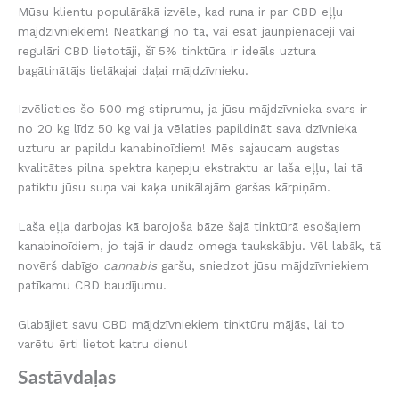
Mūsu klientu populārākā izvēle, kad runa ir par CBD eļļu
mājdzīvniekiem! Neatkarīgi no tā, vai esat jaunpienācēji vai
regulāri CBD lietotāji, šī 5% tinktūra ir ideāls uztura
bagātinātājs lielākajai daļai mājdzīvnieku.
Izvēlieties šo 500 mg stiprumu, ja jūsu mājdzīvnieka svars ir
no 20 kg līdz 50 kg vai ja vēlaties papildināt sava dzīvnieka
uzturu ar papildu kanabinoīdiem! Mēs sajaucam augstas
kvalitātes pilna spektra kaņepju ekstraktu ar laša eļļu, lai tā
patiktu jūsu suņa vai kaķa unikālajām garšas kārpiņām.
Laša eļļa darbojas kā barojoša bāze šajā tinktūrā esošajiem
kanabinoīdiem, jo tajā ir daudz omega taukskābju. Vēl labāk, tā
novērš dabīgo
cannabis
garšu, sniedzot jūsu mājdzīvniekiem
patīkamu CBD baudījumu.
Glabājiet savu CBD mājdzīvniekiem tinktūru mājās, lai to
varētu ērti lietot katru dienu!
Sastāvdaļas