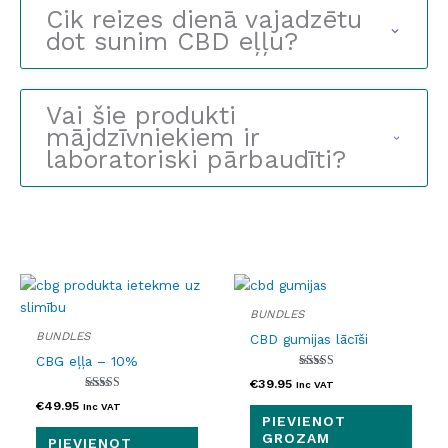
Cik reizes dienā vajadzētu
dot sunim CBD eļļu?
Vai šie produkti
mājdzīvniekiem ir
laboratoriski pārbaudīti?
BUNDLES
BUNDLES
CBD gumijas lācīši
CBG eļļa – 10%
Novērtēts ar
€
39.95
Inc VAT
5.00
Novērtēts ar
no 5
€
49.95
Inc VAT
4.67
PIEVIENOT
no 5
GROZAM
PIEVIENOT