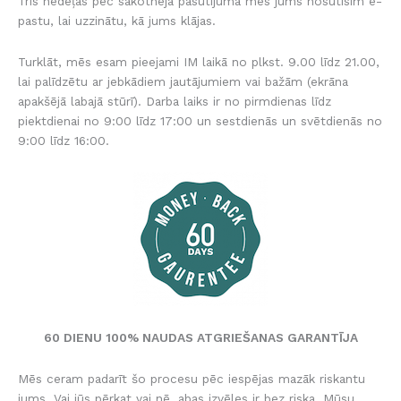
Trīs nedēļas pēc sākotnējā pasūtījuma mēs jums nosūtīsim e-
pastu, lai uzzinātu, kā jums klājas.
Turklāt, mēs esam pieejami IM laikā no plkst. 9.00 līdz 21.00,
lai palīdzētu ar jebkādiem jautājumiem vai bažām (ekrāna
apakšējā labajā stūrī). Darba laiks ir no pirmdienas līdz
piektdienai no 9:00 līdz 17:00 un sestdienās un svētdienās no
9:00 līdz 16:00.
60 DIENU 100% NAUDAS ATGRIEŠANAS GARANTĪJA
Mēs ceram padarīt šo procesu pēc iespējas mazāk riskantu
jums. Vai jūs pērkat vai nē, abas izvēles ir bez riska. Mūsu