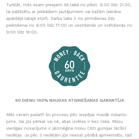
Turklāt, mēs esam pieejami IM laikā no plkst. 9.00 līdz 21.00,
lai palīdzētu ar jebkādiem jautājumiem vai bažām (ekrāna
apakšējā labajā stūrī). Darba laiks ir no pirmdienas līdz
piektdienai no 9:00 līdz 17:00 un sestdienās un svētdienās no
9:00 līdz 16:00.
60 DIENU 100% NAUDAS ATGRIEŠANAS GARANTĪJA
Mēs ceram padarīt šo procesu pēc iespējas mazāk riskantu
jums. Vai jūs pērkat vai nē, abas izvēles ir bez riska. Mūsu
vienīgais nosacījums ir jāizmēģina mūsu CBD gumijas lācīši3
nedēļas. Ja pēc 3 nedēļām jūs neesat pilnībā apmierināts, tad