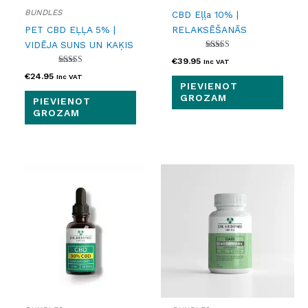
BUNDLES
CBD Eļļa 10% |
PET CBD EĻĻA 5% |
RELAKSĒŠANĀS
VIDĒJA SUNS UN KAĶIS
Novērtēts ar
€
39.95
Inc VAT
5.00
Novērtēts ar
no 5
€
24.95
Inc VAT
5.00
PIEVIENOT
no 5
GROZAM
PIEVIENOT
GROZAM