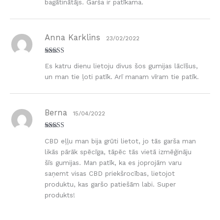
bagātinātājs. Garša ir patīkama.
Anna Karklins
23/02/2022
Novērtēts ar
Es katru dienu lietoju divus šos gumijas lācīšus,
5
no 5
un man tie ļoti patīk. Arī manam vīram tie patīk.
Berna
15/04/2022
Novērtēts ar
CBD eļļu man bija grūti lietot, jo tās garša man
5
no 5
likās pārāk spēcīga, tāpēc tās vietā izmēģināju
šīs gumijas. Man patīk, ka es joprojām varu
saņemt visas CBD priekšrocības, lietojot
produktu, kas garšo patiešām labi. Super
produkts!