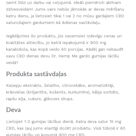
ņemt līdzi uz darbu vai ceļojumā. Ideāli piemēroti aktīvam
dzīvesveidam! Jums vairs nebūs jāmokās ar devas mērīšanu
katru dienu, ja lietosiet tikai 1 vai 2 no mūsu gardajiem CBD
saturošajiem gardumiem kā ikdienas sastāvdaļu.
Iegādājoties šo produktu, jūs saņemsiet izdevīgu cenas un
kvalitātes attiecību, jo katrā iepakojumā ir 900 mg
kanabidiola, kas kopā veido 60 porcijas. Kādēļ gan nebaudīt
savu CBD dienas devu Dr. Hemp Me gardo gumijas lācīšu
veidā?
Produkta sastāvdaļas
Kaņepju ekstrakts, želatīns, citronskābe, aromatizētāji,
krāsvielas (briljantīns, košenils, kurkumīns), kālija sorbāts,
rapšu eļļa, cukurs, glikozes sīrups.
Deva
Lietojiet 1-2 gumijas lācīšus dienā. Katra deva satur 15 mg
CBD, kas ļauj jums elastīgi dozēt produktu. Visā tūbiņā ir 60
gumijas lācīšu un kopumā 900 mg CBD.