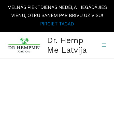
Skip
MELNĀS PIEKTDIENAS NEDĒĻA | IEGĀDĀJIES
to
content
VIENU, OTRU SAŅEM PAR BRĪVU UZ VISU!
PIRCIET TAGAD
MAI
Dr. Hemp
MEN
Me Latvija
CBD
gumijas
lācīši
daudzums