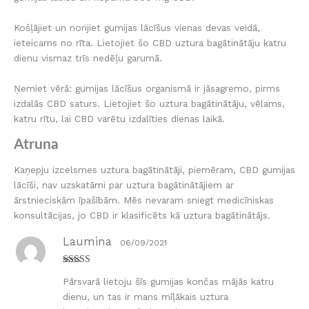
Košļājiet un norijiet gumijas lācīšus vienas devas veidā,
ieteicams no rīta. Lietojiet šo CBD uztura bagātinātāju katru
dienu vismaz trīs nedēļu garumā.
Ņemiet vērā: gumijas lācīšus organismā ir jāsagremo, pirms
izdalās CBD saturs. Lietojiet šo uztura bagātinātāju, vēlams,
katru rītu, lai CBD varētu izdalīties dienas laikā.
Atruna
Kaņepju izcelsmes uztura bagātinātāji, piemēram, CBD gumijas
lācīši, nav uzskatāmi par uztura bagātinātājiem ar
ārstnieciskām īpašībām. Mēs nevaram sniegt medicīniskas
konsultācijas, jo CBD ir klasificēts kā uztura bagātinātājs.
Laumina
06/09/2021
Novērtēts ar
Pārsvarā lietoju šīs gumijas končas mājās katru
5
no 5
dienu, un tas ir mans mīļākais uztura