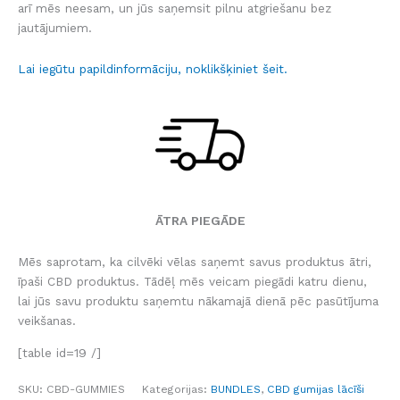
arī mēs neesam, un jūs saņemsit pilnu atgriešanu bez
jautājumiem.
Lai iegūtu papildinformāciju, noklikšķiniet šeit.
ĀTRA PIEGĀDE
Mēs saprotam, ka cilvēki vēlas saņemt savus produktus ātri,
īpaši CBD produktus. Tādēļ mēs veicam piegādi katru dienu,
lai jūs savu produktu saņemtu nākamajā dienā pēc pasūtījuma
veikšanas.
[table id=19 /]
SKU:
CBD-GUMMIES
Kategorijas:
BUNDLES
,
CBD gumijas lācīši