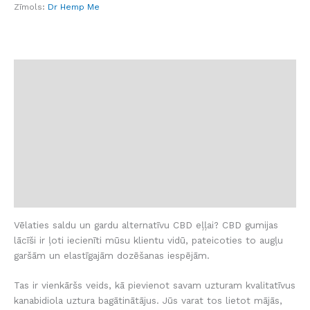
Zīmols:
Dr Hemp Me
Apraksts
Produkta sastāvdaļas
Deva
Atruna
Atsauksmes (3)
BUJ
Vēlaties saldu un gardu alternatīvu CBD eļļai? CBD gumijas
lācīši ir ļoti iecienīti mūsu klientu vidū, pateicoties to augļu
garšām un elastīgajām dozēšanas iespējām.
Tas ir vienkāršs veids, kā pievienot savam uzturam kvalitatīvus
kanabidiola uztura bagātinātājus. Jūs varat tos lietot mājās,