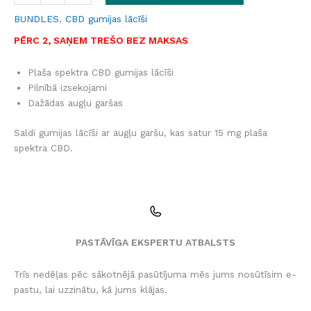
BUNDLES
,
CBD gumijas lācīši
PĒRC 2, SAŅEM TREŠO BEZ MAKSAS
Plaša spektra CBD gumijas lācīši
Pilnībā izsekojami
Dažādas augļu garšas
Saldi gumijas lācīši ar augļu garšu, kas satur 15 mg plaša
spektra CBD.
PASTĀVĪGA EKSPERTU ATBALSTS
Trīs nedēļas pēc sākotnējā pasūtījuma mēs jums nosūtīsim e-
pastu, lai uzzinātu, kā jums klājas.