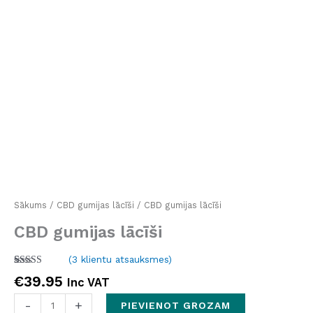
Sākums
/
CBD gumijas lācīši
/ CBD gumijas lācīši
CBD gumijas lācīši
(
3
klientu atsauksmes)
Novērtēts
3
€
39.95
Inc VAT
5.00
no 5
balstoties
pircēju
-
+
PIEVIENOT GROZAM
vērtējumiem