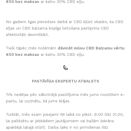
€50 bez maksas
ar katru 30% CBD eļļu.
No gadiem ilgas pieredzes darbā ar CBD kļūst skaidrs, ka CBD
eļļas un CBD balzama kopīga lietošana pastiprina CBD
efektivitāti desmitkārt.
Tieši tāpēc mēs nolēmām
dāvināt mūsu CBD Balzamu vērtu
€50 bez maksas
ar katru 30% CBD eļļu.
PASTĀVĪGA EKSPERTU ATBALSTS
Trīs nedēļas pēc sākotnējā pasūtījuma mēs jums nosūtīsim e-
pastu, lai uzzinātu, kā jums klājas.
Turklāt, mēs esam pieejami IM laikā no plkst. 9.00 līdz 21.00,
lai palīdzētu ar jebkādiem jautājumiem vai bažām (ekrāna
apakšējā labajā stūrī). Darba laiks ir no pirmdienas līdz