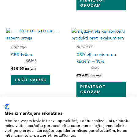
PIEVIENOT
GROZAM
OUT OF STOCK
CBD eļļa
BUNDLES
CBD krēms
CBD eļļa suņiem un
kaķiem – 10%
Novērtēts ar
€
39.95
Inc VAT
5.00
no 5
Novērtēts
€
39.95
Inc VAT
ar
LASĪT VAIRĀK
0
no
PIEVIENOT
5
GROZAM
Mēs izmantojam sīkdatnes
Mēs tos varam ievietot savu apmeklētāju datu analīzei, lai uzlabotu
mūsu vietni, parādītu personalizētu saturu un sniegtu jums lielisku
vietnes pieredzi. Lai iegūtu papildinformāciju par sīkdatnēm, kuras
mēs izmantojam, atveriet iestatījumus.