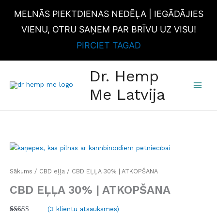
Skip
MELNĀS PIEKTDIENAS NEDĒĻA | IEGĀDĀJIES
to
content
VIENU, OTRU SAŅEM PAR BRĪVU UZ VISU!
PIRCIET TAGAD
MAI
Dr. Hemp
MEN
Me Latvija
CBD
EĻĻA
30%
Sākums
/
CBD eļļa
/ CBD EĻĻA 30% | ATKOPŠANA
|
CBD EĻĻA 30% | ATKOPŠANA
ATKOPŠANA
daudzums
(
3
klientu atsauksmes)