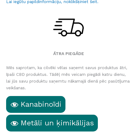
Lai iegūtu papildinformāciju, noklikšķiniet šeit.
ĀTRA PIEGĀDE
Mēs saprotam, ka cilvēki vēlas saņemt savus produktus ātri,
īpaši CBD produktus. Tādēļ mēs veicam piegādi katru dienu,
lai jūs savu produktu saņemtu nākamajā dienā pēc pasūtījuma
veikšanas.
Kanabinoīdi
Metāli un ķimikālijas