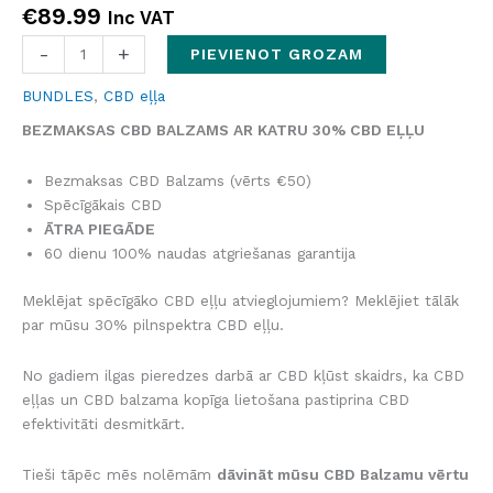
Novērtēts
3
€
89.99
Inc VAT
4.67
no 5
balstoties
pircēju
-
+
PIEVIENOT GROZAM
vērtējumiem
BUNDLES
,
CBD eļļa
BEZMAKSAS CBD BALZAMS AR KATRU 30% CBD EĻĻU
Bezmaksas CBD Balzams (vērts €50)
Spēcīgākais CBD
ĀTRA PIEGĀDE
60 dienu 100% naudas atgriešanas garantija
Meklējat spēcīgāko CBD eļļu atvieglojumiem? Meklējiet tālāk
par mūsu 30% pilnspektra CBD eļļu.
No gadiem ilgas pieredzes darbā ar CBD kļūst skaidrs, ka CBD
eļļas un CBD balzama kopīga lietošana pastiprina CBD
efektivitāti desmitkārt.
Tieši tāpēc mēs nolēmām
dāvināt mūsu CBD Balzamu vērtu