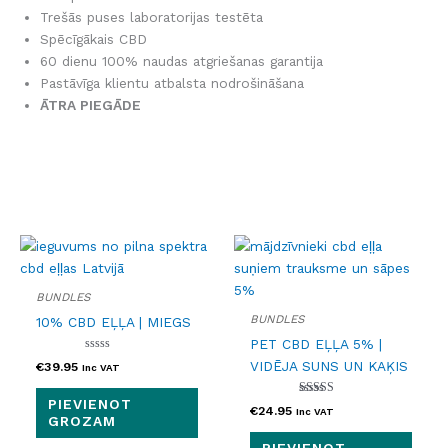
Trešās puses laboratorijas testēta
Spēcīgākais CBD
60 dienu 100% naudas atgriešanas garantija
Pastāvīga klientu atbalsta nodrošināšana
ĀTRA PIEGĀDE
BUNDLES
BUNDLES
10% CBD EĻĻA | MIEGS
PET CBD EĻĻA 5% |
Novērtēts
VIDĒJA SUNS UN KAĶIS
€
39.95
Inc VAT
ar
0
no
PIEVIENOT
5
Novērtēts ar
€
24.95
Inc VAT
5.00
GROZAM
no 5