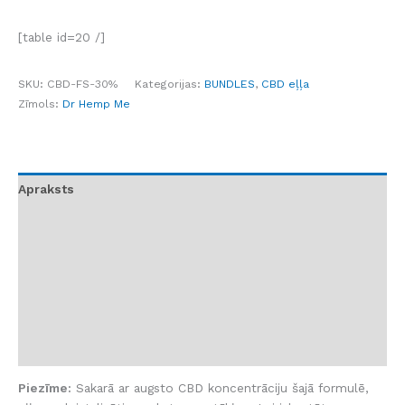
[table id=20 /]
SKU:
CBD-FS-30%
Kategorijas:
BUNDLES
,
CBD eļļa
Zīmols:
Dr Hemp Me
Apraksts
30% sastāvs
Deva
Produkta atruna
Atsauksmes (3)
BUJ
Piezīme:
Sakarā ar augsto CBD koncentrāciju šajā formulē,