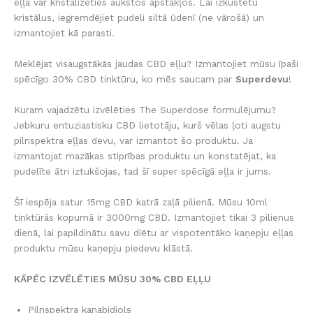
eļļa var kristalizēties aukstos apstākļos. Lai izkustētu
kristālus, iegremdējiet pudeli siltā ūdenī (ne vārošā) un
izmantojiet kā parasti.
Meklējat visaugstākās jaudas CBD eļļu? Izmantojiet mūsu īpaši
spēcīgo 30% CBD tinktūru, ko mēs saucam par
Superdevu
!
Kuram vajadzētu izvēlēties The Superdose formulējumu?
Jebkuru entuziastisku CBD lietotāju, kurš vēlas ļoti augstu
pilnspektra eļļas devu, var izmantot šo produktu. Ja
izmantojat mazākas stiprības produktu un konstatējat, ka
pudelīte ātri iztukšojas, tad šī super spēcīgā eļļa ir jums.
Šī iespēja satur 15mg CBD katrā zaļā pilienā. Mūsu 10ml
tinktūrās kopumā ir 3000mg CBD. Izmantojiet tikai 3 pilienus
dienā, lai papildinātu savu diētu ar vispotentāko kaņepju eļļas
produktu mūsu kaņepju piedevu klāstā.
KĀPĒC IZVĒLĒTIES MŪSU 30% CBD EĻĻU
Pilnspektra kanabidiols