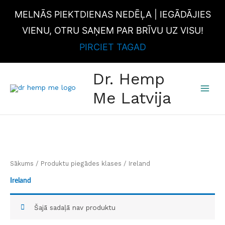
Skip
MELNĀS PIEKTDIENAS NEDĒĻA | IEGĀDĀJIES
to
content
VIENU, OTRU SAŅEM PAR BRĪVU UZ VISU!
PIRCIET TAGAD
MAI
Dr. Hemp
MEN
Me Latvija
Sākums
/ Produktu piegādes klases / Ireland
Ireland
Šajā sadaļā nav produktu