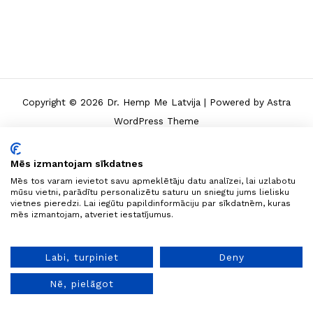
Copyright © 2026 Dr. Hemp Me Latvija | Powered by
Astra
WordPress Theme
Mēs izmantojam sīkdatnes
Mēs tos varam ievietot savu apmeklētāju datu analīzei, lai uzlabotu
mūsu vietni, parādītu personalizētu saturu un sniegtu jums lielisku
vietnes pieredzi. Lai iegūtu papildinformāciju par sīkdatnēm, kuras
mēs izmantojam, atveriet iestatījumus.
Labi, turpiniet
Deny
Nē, pielāgot