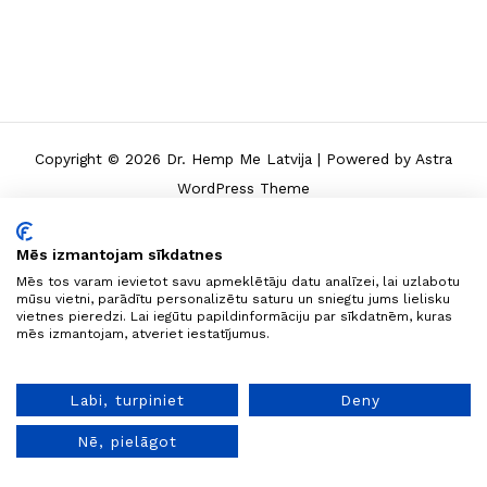
Copyright © 2026 Dr. Hemp Me Latvija | Powered by
Astra
WordPress Theme
Mēs izmantojam sīkdatnes
Mēs tos varam ievietot savu apmeklētāju datu analīzei, lai uzlabotu
mūsu vietni, parādītu personalizētu saturu un sniegtu jums lielisku
vietnes pieredzi. Lai iegūtu papildinformāciju par sīkdatnēm, kuras
mēs izmantojam, atveriet iestatījumus.
Labi, turpiniet
Deny
Nē, pielāgot