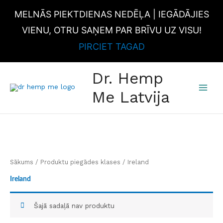
Skip
MELNĀS PIEKTDIENAS NEDĒĻA | IEGĀDĀJIES
to
content
VIENU, OTRU SAŅEM PAR BRĪVU UZ VISU!
PIRCIET TAGAD
MAI
Dr. Hemp
MEN
Me Latvija
Sākums
/ Produktu piegādes klases / Ireland
Ireland
Šajā sadaļā nav produktu