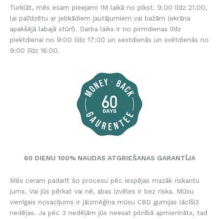
Turklāt, mēs esam pieejami IM laikā no plkst. 9.00 līdz 21.00,
lai palīdzētu ar jebkādiem jautājumiem vai bažām (ekrāna
apakšējā labajā stūrī). Darba laiks ir no pirmdienas līdz
piektdienai no 9:00 līdz 17:00 un sestdienās un svētdienās no
9:00 līdz 16:00.
60 DIENU 100% NAUDAS ATGRIEŠANAS GARANTĪJA
Mēs ceram padarīt šo procesu pēc iespējas mazāk riskantu
jums. Vai jūs pērkat vai nē, abas izvēles ir bez riska. Mūsu
vienīgais nosacījums ir jāizmēģina mūsu CBD gumijas lācīši3
nedēļas. Ja pēc 3 nedēļām jūs neesat pilnībā apmierināts, tad