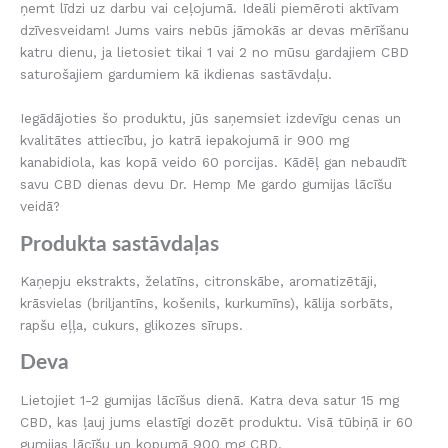
ņemt līdzi uz darbu vai ceļojumā. Ideāli piemēroti aktīvam
dzīvesveidam! Jums vairs nebūs jāmokās ar devas mērīšanu
katru dienu, ja lietosiet tikai 1 vai 2 no mūsu gardajiem CBD
saturošajiem gardumiem kā ikdienas sastāvdaļu.
Iegādājoties šo produktu, jūs saņemsiet izdevīgu cenas un
kvalitātes attiecību, jo katrā iepakojumā ir 900 mg
kanabidiola, kas kopā veido 60 porcijas. Kādēļ gan nebaudīt
savu CBD dienas devu Dr. Hemp Me gardo gumijas lācīšu
veidā?
Produkta sastāvdaļas
Kaņepju ekstrakts, želatīns, citronskābe, aromatizētāji,
krāsvielas (briljantīns, košenils, kurkumīns), kālija sorbāts,
rapšu eļļa, cukurs, glikozes sīrups.
Deva
Lietojiet 1-2 gumijas lācīšus dienā. Katra deva satur 15 mg
CBD, kas ļauj jums elastīgi dozēt produktu. Visā tūbiņā ir 60
gumijas lācīšu un kopumā 900 mg CBD.