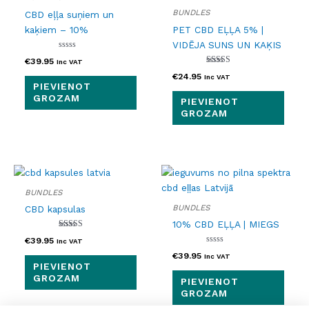
BUNDLES
CBD eļļa suņiem un
kaķiem – 10%
PET CBD EĻĻA 5% |
VIDĒJA SUNS UN KAĶIS
Novērtēts
€
39.95
Inc VAT
ar
0
Novērtēts ar
€
24.95
Inc VAT
no
5.00
PIEVIENOT
5
no 5
GROZAM
PIEVIENOT
GROZAM
BUNDLES
BUNDLES
CBD kapsulas
10% CBD EĻĻA | MIEGS
Novērtēts ar
€
39.95
Inc VAT
5.00
no 5
Novērtēts
€
39.95
Inc VAT
ar
PIEVIENOT
0
no
GROZAM
PIEVIENOT
5
GROZAM