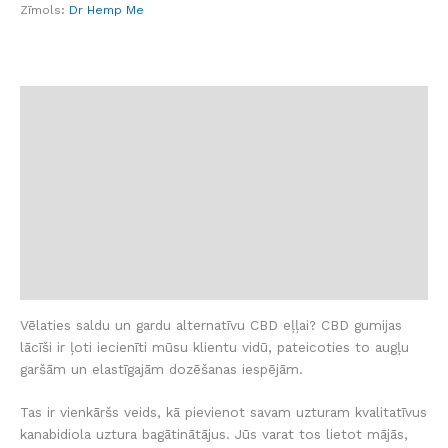
Zīmols:
Dr Hemp Me
Apraksts
Produkta sastāvdaļas
Deva
Atruna
Atsauksmes (3)
BUJ
Vēlaties saldu un gardu alternatīvu CBD eļļai? CBD gumijas
lācīši ir ļoti iecienīti mūsu klientu vidū, pateicoties to augļu
garšām un elastīgajām dozēšanas iespējām.
Tas ir vienkāršs veids, kā pievienot savam uzturam kvalitatīvus
kanabidiola uztura bagātinātājus. Jūs varat tos lietot mājās,