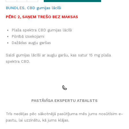
BUNDLES
,
CBD gumijas lācīši
PĒRC 2, SAŅEM TREŠO BEZ MAKSAS
Plaša spektra CBD gumijas lācīši
Pilnībā izsekojami
Dažādas augļu garšas
Saldi gumijas lācīši ar augļu garšu, kas satur 15 mg plaša
spektra CBD.
PASTĀVĪGA EKSPERTU ATBALSTS
Trīs nedēļas pēc sākotnējā pasūtījuma mēs jums nosūtīsim e-
pastu, lai uzzinātu, kā jums klājas.