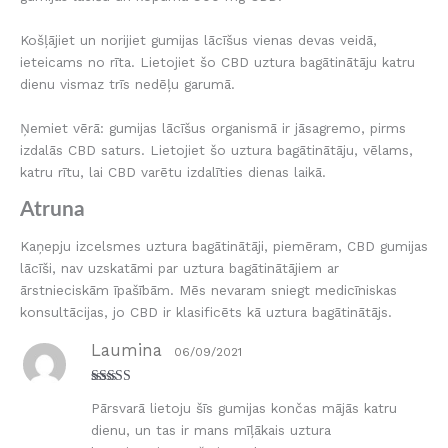
Košļājiet un norijiet gumijas lācīšus vienas devas veidā,
ieteicams no rīta. Lietojiet šo CBD uztura bagātinātāju katru
dienu vismaz trīs nedēļu garumā.
Ņemiet vērā: gumijas lācīšus organismā ir jāsagremo, pirms
izdalās CBD saturs. Lietojiet šo uztura bagātinātāju, vēlams,
katru rītu, lai CBD varētu izdalīties dienas laikā.
Atruna
Kaņepju izcelsmes uztura bagātinātāji, piemēram, CBD gumijas
lācīši, nav uzskatāmi par uztura bagātinātājiem ar
ārstnieciskām īpašībām. Mēs nevaram sniegt medicīniskas
konsultācijas, jo CBD ir klasificēts kā uztura bagātinātājs.
Laumina
06/09/2021
Novērtēts ar
Pārsvarā lietoju šīs gumijas končas mājās katru
5
no 5
dienu, un tas ir mans mīļākais uztura