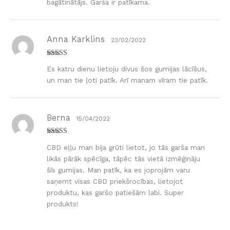
bagātinātājs. Garša ir patīkama.
Anna Karklins
23/02/2022
Novērtēts ar
Es katru dienu lietoju divus šos gumijas lācīšus,
5
no 5
un man tie ļoti patīk. Arī manam vīram tie patīk.
Berna
15/04/2022
Novērtēts ar
CBD eļļu man bija grūti lietot, jo tās garša man
5
no 5
likās pārāk spēcīga, tāpēc tās vietā izmēģināju
šīs gumijas. Man patīk, ka es joprojām varu
saņemt visas CBD priekšrocības, lietojot
produktu, kas garšo patiešām labi. Super
produkts!