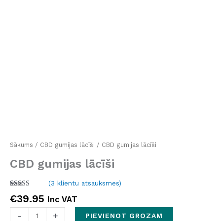
Sākums
/
CBD gumijas lācīši
/ CBD gumijas lācīši
CBD gumijas lācīši
(
3
klientu atsauksmes)
Novērtēts
3
€
39.95
Inc VAT
5.00
no 5
balstoties
pircēju
-
+
PIEVIENOT GROZAM
vērtējumiem