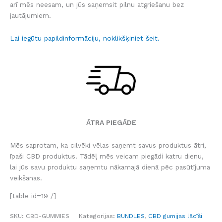
arī mēs neesam, un jūs saņemsit pilnu atgriešanu bez
jautājumiem.
Lai iegūtu papildinformāciju, noklikšķiniet šeit.
ĀTRA PIEGĀDE
Mēs saprotam, ka cilvēki vēlas saņemt savus produktus ātri,
īpaši CBD produktus. Tādēļ mēs veicam piegādi katru dienu,
lai jūs savu produktu saņemtu nākamajā dienā pēc pasūtījuma
veikšanas.
[table id=19 /]
SKU:
CBD-GUMMIES
Kategorijas:
BUNDLES
,
CBD gumijas lācīši