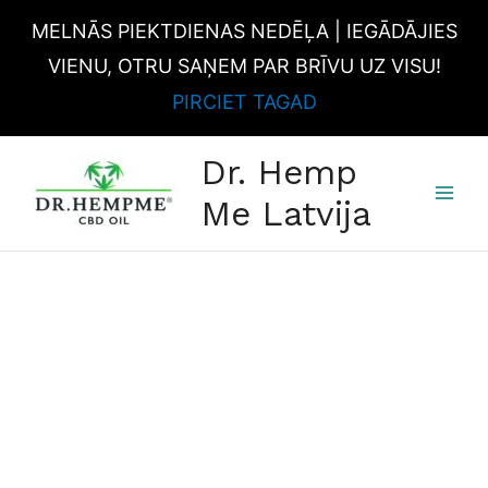
Skip
MELNĀS PIEKTDIENAS NEDĒĻA | IEGĀDĀJIES
to
content
VIENU, OTRU SAŅEM PAR BRĪVU UZ VISU!
PIRCIET TAGAD
MAI
Dr. Hemp
MEN
Me Latvija
CBD
gumijas
lācīši
daudzums